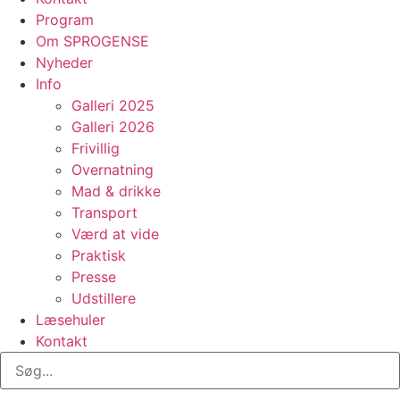
Program
Om SPROGENSE
Nyheder
Info
Galleri 2025
Galleri 2026
Frivillig
Overnatning
Mad & drikke
Transport
Værd at vide
Praktisk
Presse
Udstillere
Læsehuler
Kontakt