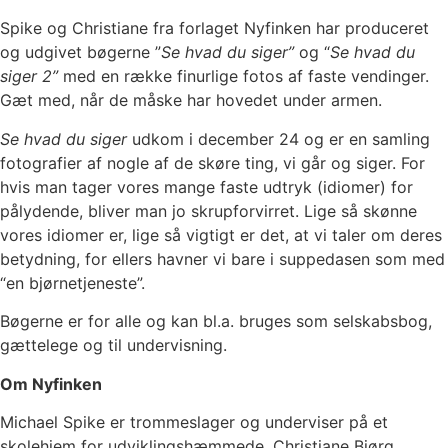
Spike og Christiane fra forlaget Nyfinken har produceret
og udgivet bøgerne ”
Se hvad du siger”
og “
Se hvad du
siger 2”
med en række finurlige fotos af faste vendinger.
Gæt med, når de måske har hovedet under armen.
Se hvad du siger
udkom i december 24 og er en samling
fotografier af nogle af
de skøre ting, vi går og siger. For
hvis man tager vores mange faste udtryk (idiomer) for
pålydende, bliver man jo skrupforvirret. Lige så skønne
vores idiomer er, lige så vigtigt er det,
at vi taler om deres
betydning, for ellers havner vi bare i suppedasen som med
“en bjørnetjeneste”.
Bøgerne er for alle og kan bl.a. bruges som selskabsbog,
gættelege og til undervisning.
Om Nyfinken
Michael Spike er trommeslager og underviser på et
skolehjem for udviklingshæmmede.
Christiane Bjørg