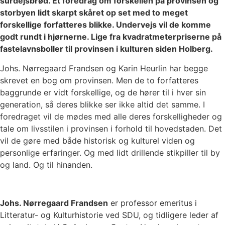
surdejsbrød. Et foredrag om forskellen på provinsen og
storbyen lidt skarpt skåret op set med to meget
forskellige forfatteres blikke. Undervejs vil de komme
godt rundt i hjørnerne. Lige fra kvadratmeterpriserne på
fastelavnsboller til provinsen i kulturen siden Holberg.
Johs. Nørregaard Frandsen og Karin Heurlin har begge
skrevet en bog om provinsen. Men de to forfatteres
baggrunde er vidt forskellige, og de hører til i hver sin
generation, så deres blikke ser ikke altid det samme. I
foredraget vil de mødes med alle deres forskelligheder og
tale om livsstilen i provinsen i forhold til hovedstaden. Det
vil de gøre med både historisk og kulturel viden og
personlige erfaringer. Og med lidt drillende stikpiller til by
og land. Og til hinanden.
Johs. Nørregaard Frandsen
er professor emeritus i
Litteratur- og Kulturhistorie ved SDU, og tidligere leder af