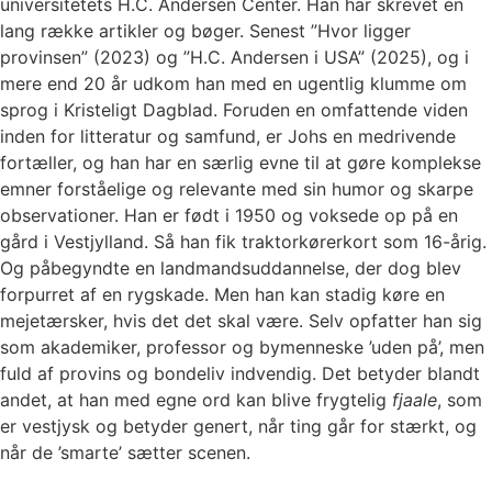
universitetets H.C. Andersen Center. Han har skrevet en
lang række artikler og bøger. Senest ”Hvor ligger
provinsen” (2023) og ”H.C. Andersen i USA” (2025), og i
mere end 20 år udkom han med en ugentlig klumme om
sprog i Kristeligt Dagblad. Foruden en omfattende viden
inden for litteratur og samfund, er Johs en medrivende
fortæller, og han har en særlig evne til at gøre komplekse
emner forståelige og relevante med sin humor og skarpe
observationer. Han er født i 1950 og voksede op på en
gård i Vestjylland. Så han fik traktorkørerkort som 16-årig.
Og påbegyndte en landmandsuddannelse, der dog blev
forpurret af en rygskade. Men han kan stadig køre en
mejetærsker, hvis det det skal være. Selv opfatter han sig
som akademiker, professor og bymenneske ’uden på’, men
fuld af provins og bondeliv indvendig. Det betyder blandt
andet, at han med egne ord kan blive frygtelig
fjaale
, som
er vestjysk og betyder genert, når ting går for stærkt, og
når de ’smarte’ sætter scenen.