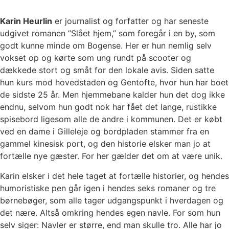
Karin Heurlin
er journalist og forfatter og har seneste
udgivet romanen ”Slået hjem,” som foregår i en by, som
godt kunne minde om Bogense. Her er hun nemlig selv
vokset op og kørte som ung rundt på scooter og
dækkede stort og småt for den lokale avis. Siden satte
hun kurs mod hovedstaden og Gentofte, hvor hun har boet
de sidste 25 år. Men hjemmebane kalder hun det dog ikke
endnu, selvom hun godt nok har fået det lange, rustikke
spisebord ligesom alle de andre i kommunen. Det er købt
ved en dame i Gilleleje og bordpladen stammer fra en
gammel kinesisk port, og den historie elsker man jo at
fortælle nye gæster. For her gælder det om at være unik.
Karin elsker i det hele taget at fortælle historier, og hendes
humoristiske pen går igen i hendes seks romaner og tre
børnebøger, som alle tager udgangspunkt i hverdagen og
det nære. Altså omkring hendes egen navle. For som hun
selv siger: Navler er større, end man skulle tro. Alle har jo