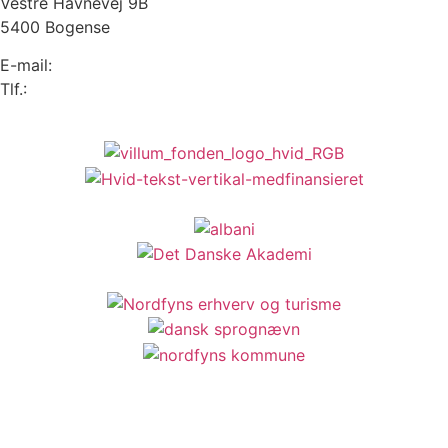
Vestre Havnevej 9B
5400 Bogense
E-mail:
info@sprogense.dk
Tlf.:
6481 2044