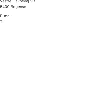
Vestre Havnevej 9B
5400 Bogense
E-mail:
info@sprogense.dk
Tlf.:
6481 2044