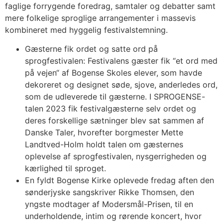
faglige forrygende foredrag, samtaler og debatter samt
mere folkelige sproglige arrangementer i massevis
kombineret med hyggelig festivalstemning.
Gæsterne fik ordet og satte ord på
sprogfestivalen: Festivalens gæster fik “et ord med
på vejen“ af Bogense Skoles elever, som havde
dekoreret og designet søde, sjove, anderledes ord,
som de udleverede til gæsterne. I SPROGENSE-
talen 2023 fik festivalgæsterne selv ordet og
deres forskellige sætninger blev sat sammen af
Danske Taler, hvorefter borgmester Mette
Landtved-Holm holdt talen om gæsternes
oplevelse af sprogfestivalen, nysgerrigheden og
kærlighed til sproget.
En fyldt Bogense Kirke oplevede fredag aften den
sønderjyske sangskriver Rikke Thomsen, den
yngste modtager af Modersmål-Prisen, til en
underholdende, intim og rørende koncert, hvor