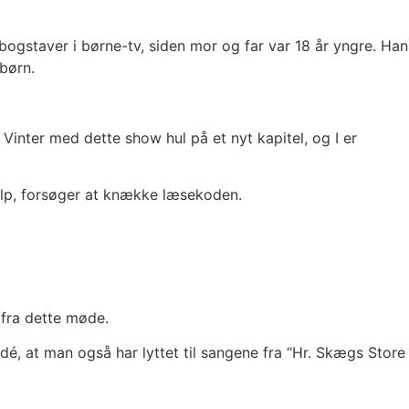
ogstaver i børne-tv, siden mor og far var 18 år yngre. Han
børn.
inter med dette show hul på et nyt kapitel, og I er
jælp, forsøger at knække læsekoden.
 fra dette møde.
, at man også har lyttet til sangene fra “Hr. Skægs Store