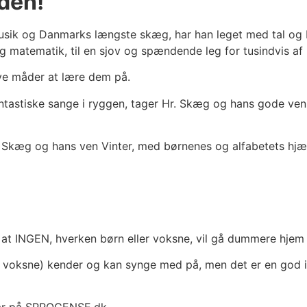
den!
usik og Danmarks længste skæg, har han leget med tal og b
 matematik, til en sjov og spændende leg for tusindvis af 
nye måder at lære dem på.
astiske sange i ryggen, tager Hr. Skæg og hans gode ven V
Hr. Skæg og hans ven Vinter, med børnenes og alfabetets h
er at INGEN, hverken børn eller voksne, vil gå dummere hjem
 voksne) kender og kan synge med på, men det er en god idé