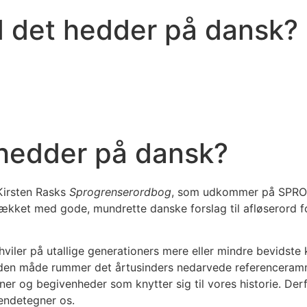
d det hedder på dansk?
 hedder på dansk?
Kirsten Rasks
Sprogrenserordbog
, som udkommer på SPROGE
et med gode, mundrette danske forslag til afløserord for 
iler på utallige generationers mere eller mindre bevidste 
å den måde rummer det årtusinders nedarvede referenceramm
ner og begivenheder som knytter sig til vores historie. De
kendetegner os.